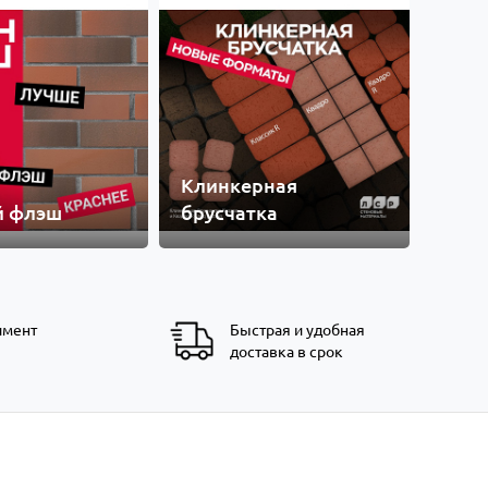
Клинкерная
й флэш
брусчатка
имент
Быстрая и удобная
доставка в срок