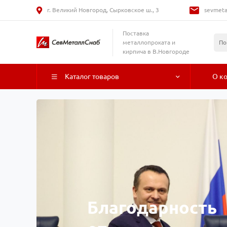
г. Великий Новгород, Сырковское ш., 3
sevmeta
Поставка
металлопроката и
кирпича в В.Новгороде
Каталог товаров
О к
Благодарность