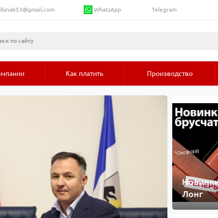
WhatsApp
llsnab53@gmail.com
Telegram
омпании
Как платить
Производство
Новинки
Лонг