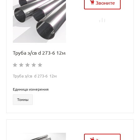
Звоните
Труба э/св d 273-6 12м
Труба э/св d 273-6 12м
Единица измерения
Тонны