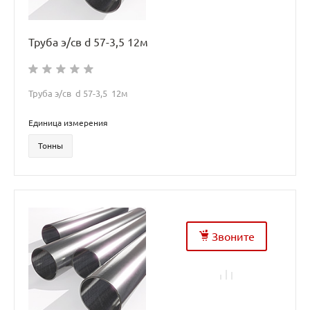
Труба э/св d 57-3,5 12м
Труба э/св d 57-3,5 12м
Единица измерения
Тонны
Звоните