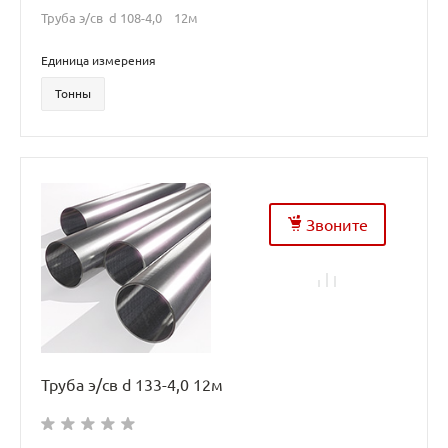
Труба э/св d 108-4,0 12м
Единица измерения
Тонны
Звоните
Труба э/св d 133-4,0 12м