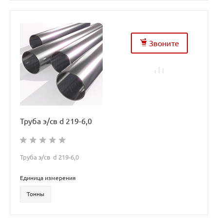
Звоните
Труба э/св d 219-6,0
Труба э/св d 219-6,0
Единица измерения
Тонны