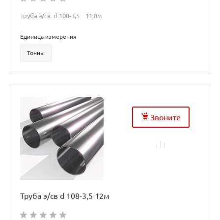
Труба э/св d 108-3,5 11,8м
Единица измерения
Тонны
Звоните
Труба э/св d 108-3,5 12м