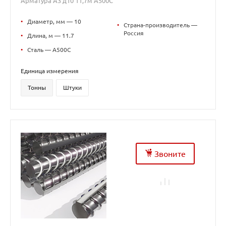
Арматура А3 д10 11,7м А500С
•
Диаметр, мм — 10
•
Страна-производитель —
Россия
•
Длина, м — 11.7
•
Сталь — А500С
Единица измерения
Тонны
Штуки
Звоните