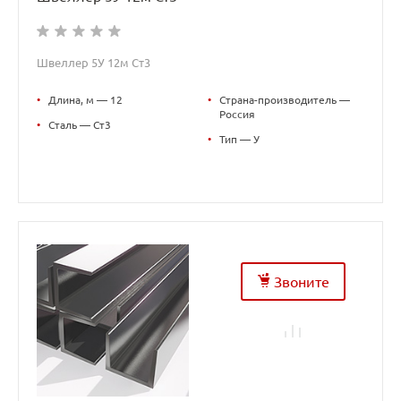
Швеллер 5У 12м Ст3
•
Длина, м — 12
•
Страна-производитель —
Россия
•
Сталь — Ст3
•
Тип — У
Звоните