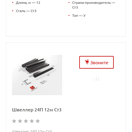
•
Длина, м — 12
•
Страна-производитель —
Ст3
•
Сталь — Ст3
•
Тип — У
Звоните
Швеллер 24П 12м Ст3
Швеллер 24П 12м Ст3