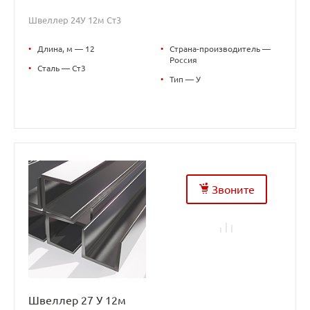
Швеллер 24У 12м Ст3
•
Длина, м — 12
•
Страна-производитель —
Россия
•
Сталь — Ст3
•
Тип — У
Звоните
Швеллер 27 У 12м