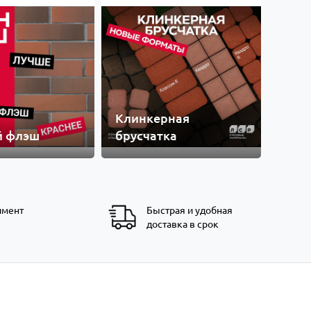
Клинкерная
й флэш
брусчатка
имент
Быстрая и удобная
доставка в срок