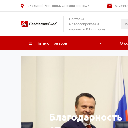
г. Великий Новгород, Сырковское ш., 3
sevmeta
Поставка
металлопроката и
кирпича в В.Новгороде
Каталог товаров
О к
Благодарность