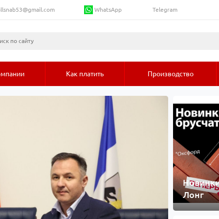
WhatsApp
llsnab53@gmail.com
Telegram
омпании
Как платить
Производство
Новинки
Лонг