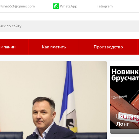
WhatsApp
llsnab53@gmail.com
Telegram
омпании
Как платить
Производство
Новинки
Лонг