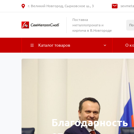
г. Великий Новгород, Сырковское ш., 3
sevmeta
Поставка
металлопроката и
кирпича в В.Новгороде
Каталог товаров
О к
Благодарность