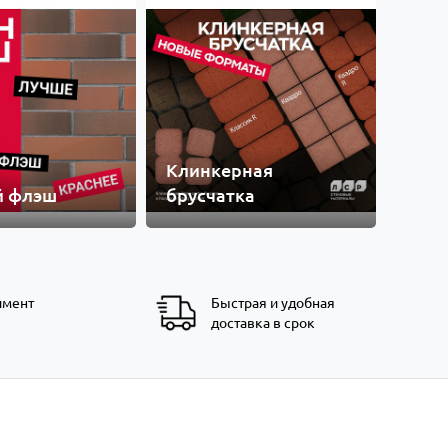
Клинкерная
й флэш
брусчатка
имент
Быстрая и удобная
доставка в срок