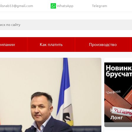
WhatsApp
llsnab53@gmail.com
Telegram
омпании
Как платить
Производство
Новинки
Лонг