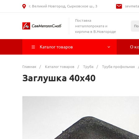
г. Великий Новгород, Сырковское ш., 3
sevmeta
Поставка
металлопроката и
кирпича в В.Новгороде
Каталог товаров
О к
Главная
/
Каталог товаров
/
Труба
/
Труба профильная
Заглушка 40х40