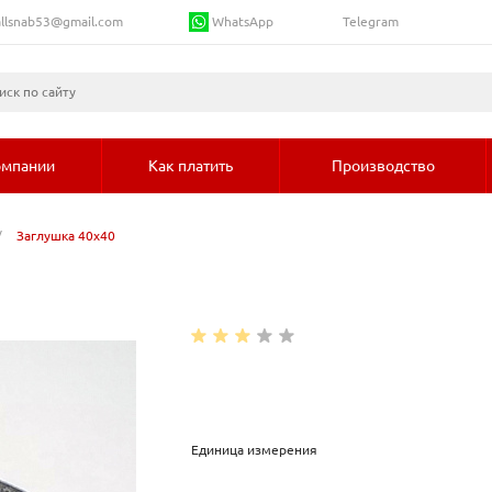
WhatsApp
llsnab53@gmail.com
Telegram
омпании
Как платить
Производство
/
Заглушка 40х40
Единица измерения