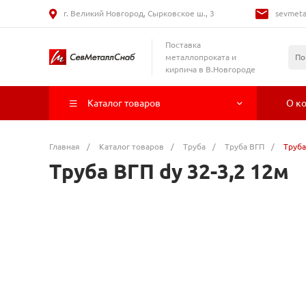
г. Великий Новгород, Сырковское ш., 3
sevmeta
Поставка
металлопроката и
кирпича в В.Новгороде
Каталог товаров
О к
Главная
/
Каталог товаров
/
Труба
/
Труба ВГП
/
Труба
Труба ВГП dy 32-3,2 12м